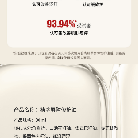
产品名称：精萃屛障修护油
产品规格：30ml
核心成分:角鲨烷、白池花籽油、霍霍巴籽油、赤芝提取
物、猴面包树籽油、红没药醇