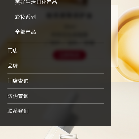
美好生活日化产品
精萃屛障修护油
彩妆系列
30ml
全部产品
构筑仿生皮脂膜

√修护 √温和 √舒缓
门店
立即购买
品牌
门店查询
防伪查询
联系我们