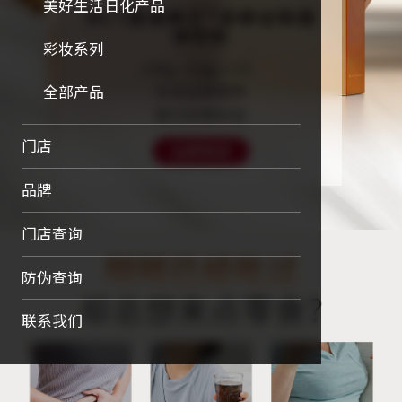
美好生活日化产品
MCT超级种子™多种谷物固
体饮料
彩妆系列
150g（10g x 15）
全部产品
补充谷物营养

助力日常状态
门店
立即购买
品牌
门店查询
防伪查询
联系我们