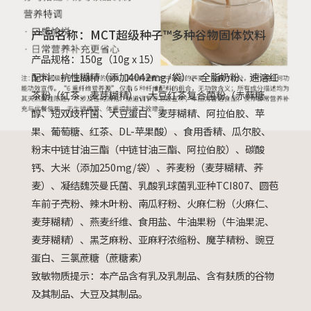
产品名称：MCT超级种子™多种谷物固体饮料
产品规格：150g（10g x 15）
配料：抗性糊精（添加4042mg/袋）、全脂奶粉、速溶红
茶粉（红茶、麦芽糊精）、大豆红茶复合菌粉（赤藓糖
醇、短双歧杆菌、大豆蛋白、麦芽糊精、阿拉伯胶、苹
果、葡萄糖、红茶、DL-苹果酸）、食用香精、瓜尔胶、
粉末中链甘油三酯（中链甘油三酯、阿拉伯胶）、碳酸
钙、大米（添加250mg/袋）、荞麦粉（麦芽糊精、荞
麦）、凝结魏茨曼氏菌、乳酸乳球菌乳亚种TCI807、圆苞
车前子壳粉、辣木叶粉、南瓜籽粉、火麻仁粉（火麻仁、
麦芽糊精）、燕麦纤维、食用盐、牛油果粉（牛油果泥、
麦芽糊精）、黑芝麻粉、亚麻籽浓缩粉、魔芋精粉、豌豆
蛋白、三氯蔗糖（蔗糖素）

致敏物质提示：本产品含有乳及乳制品、含有麸质的谷物
及其制品、大豆及其制品。