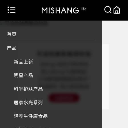
首页
产品
可溶性玻尿酸滚轮贴
新品上新
285mg+滚轮手柄(单支
装)/285mg*5(替换装)
明星产品
2788颗玻尿酸固态精华*

即溶即补  助力高效吸收
科学护肤产品
立即购买
居家水光系列
轻养生健康食品