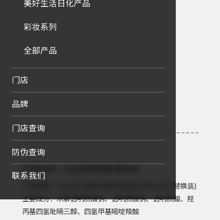
美好生活日化产品
彩妆系列
全部产品
门店
品牌
门店查询
防伪查询
产品名称：可溶性玻尿酸滚轮贴
联系我们
产品规格：285mg+滚轮手柄(单支装)/285mg*5(替换装)
主要成分：水解透明质酸钠、透明质酸钠、透明质酸、羟
丙基四氢吡喃三醇、四氢甲基嘧啶羧酸